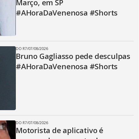
Março, em SP
#AHoraDaVenenosa #Shorts
DO R7
/
07/08/2026
Bruno Gagliasso pede desculpas
#AHoraDaVenenosa #Shorts
DO R7
/
07/08/2026
Motorista de aplicativo é