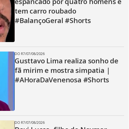
espancado por quatro homens e
tem carro roubado
#BalançoGeral #Shorts
DO R7
/
07/08/2026
Gusttavo Lima realiza sonho de
fã mirim e mostra simpatia |
#AHoraDaVenenosa #Shorts
DO R7
/
07/08/2026