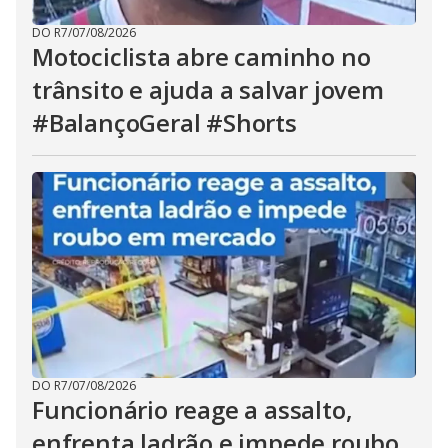
DO R7
/
07/08/2026
Motociclista abre caminho no
trânsito e ajuda a salvar jovem
#BalançoGeral #Shorts
DO R7
/
07/08/2026
Funcionário reage a assalto,
enfrenta ladrão e impede roubo