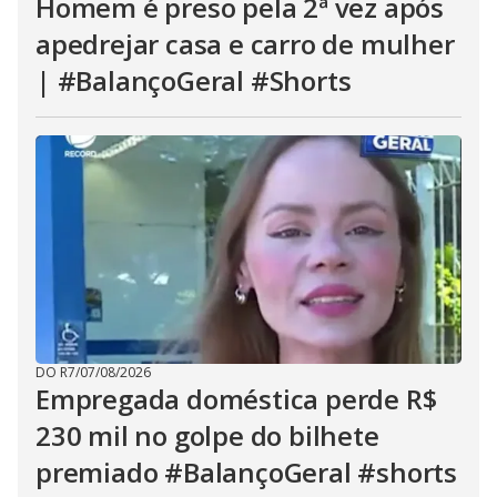
Homem é preso pela 2ª vez após
apedrejar casa e carro de mulher
| #BalançoGeral #Shorts
DO R7
/
07/08/2026
Empregada doméstica perde R$
230 mil no golpe do bilhete
premiado #BalançoGeral #shorts