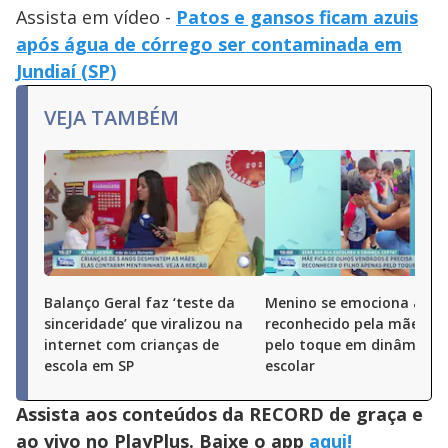
Assista em vídeo -
Patos e gansos ficam azuis
após água de córrego ser contaminada em
Jundiaí (SP)
VEJA TAMBÉM
Balanço Geral faz ‘teste da
Menino se emociona ao s
sinceridade’ que viralizou na
reconhecido pela mãe ap
internet com crianças de
pelo toque em dinâmica
escola em SP
escolar
Assista aos conteúdos da RECORD de graça e
ao vivo no PlayPlus. Baixe o app
aqui!