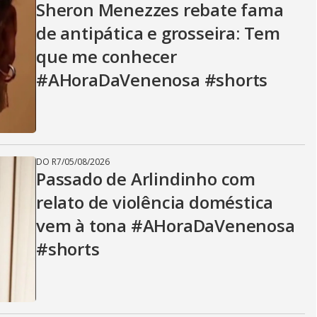
Sheron Menezzes rebate fama
de antipática e grosseira: Tem
que me conhecer
#AHoraDaVenenosa #shorts
DO R7
/
05/08/2026
Passado de Arlindinho com
relato de violência doméstica
vem à tona #AHoraDaVenenosa
#shorts