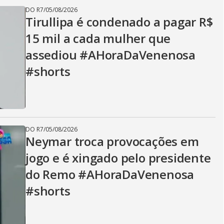
DO R7
/
05/08/2026
Tirullipa é condenado a pagar R$
15 mil a cada mulher que
assediou #AHoraDaVenenosa
#shorts
DO R7
/
05/08/2026
Neymar troca provocações em
jogo e é xingado pelo presidente
do Remo #AHoraDaVenenosa
#shorts