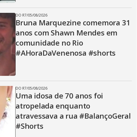
DO R7
/
05/08/2026
Bruna Marquezine comemora 31
anos com Shawn Mendes em
comunidade no Rio
#AHoraDaVenenosa #shorts
DO R7
/
05/08/2026
Uma idosa de 70 anos foi
atropelada enquanto
atravessava a rua #BalançoGeral
#Shorts