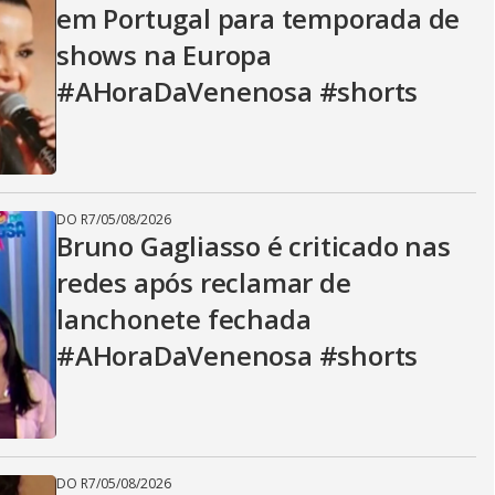
em Portugal para temporada de
shows na Europa
#AHoraDaVenenosa #shorts
DO R7
/
05/08/2026
Bruno Gagliasso é criticado nas
redes após reclamar de
lanchonete fechada
#AHoraDaVenenosa #shorts
DO R7
/
05/08/2026