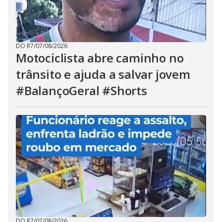
DO R7
/
07/08/2026
Motociclista abre caminho no
trânsito e ajuda a salvar jovem
#BalançoGeral #Shorts
DO R7
/
07/08/2026