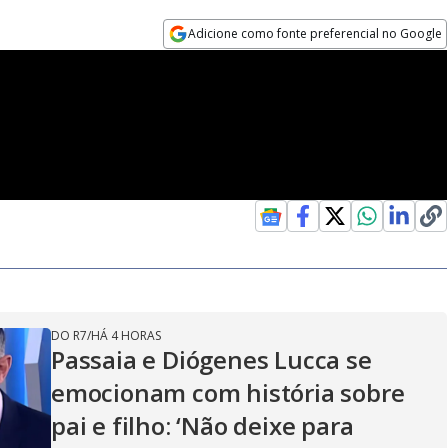
Adicione como fonte preferencial no Google
Opens in new window
DO R7
/
HÁ 4 HORAS
Passaia e Diógenes Lucca se
emocionam com história sobre
pai e filho: ‘Não deixe para