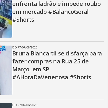
enfrenta ladrão e impede roubo
em mercado #BalançoGeral
#Shorts
DO R7
/
07/08/2026
Bruna Biancardi se disfarça para
fazer compras na Rua 25 de
Março, em SP
#AHoraDaVenenosa #Shorts
DO R7
/
07/08/2026