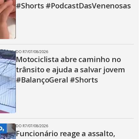
#Shorts #PodcastDasVenenosas
DO R7
/
07/08/2026
Motociclista abre caminho no
trânsito e ajuda a salvar jovem
#BalançoGeral #Shorts
DO R7
/
07/08/2026
Funcionário reage a assalto,