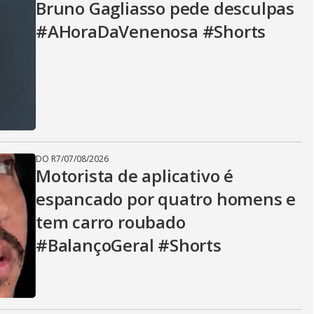
Bruno Gagliasso pede desculpas
#AHoraDaVenenosa #Shorts
DO R7
/
07/08/2026
Motorista de aplicativo é
espancado por quatro homens e
tem carro roubado
#BalançoGeral #Shorts