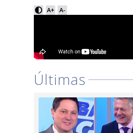
A+
A-
Últimas