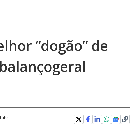
lhor “dogão” de
#balançogeral
uTube