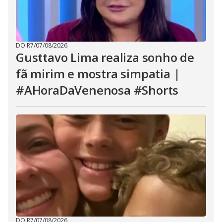
DO R7
/
07/08/2026
Gusttavo Lima realiza sonho de
fã mirim e mostra simpatia |
#AHoraDaVenenosa #Shorts
DO R7
/
07/08/2026