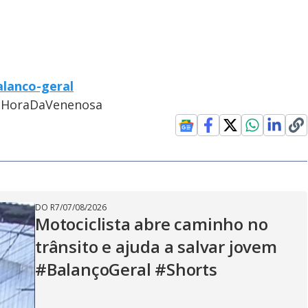
alanco-geral
#HoraDaVenenosa
DO R7
/
07/08/2026
Motociclista abre caminho no
trânsito e ajuda a salvar jovem
#BalançoGeral #Shorts