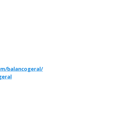
om/balancogeral/
geral