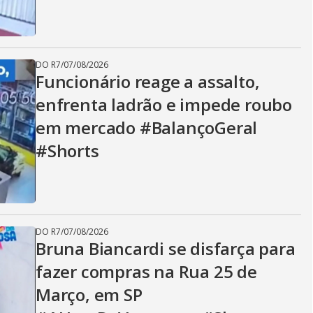
DO R7
/
07/08/2026
Funcionário reage a assalto,
enfrenta ladrão e impede roubo
em mercado #BalançoGeral
#Shorts
DO R7
/
07/08/2026
Bruna Biancardi se disfarça para
fazer compras na Rua 25 de
Março, em SP