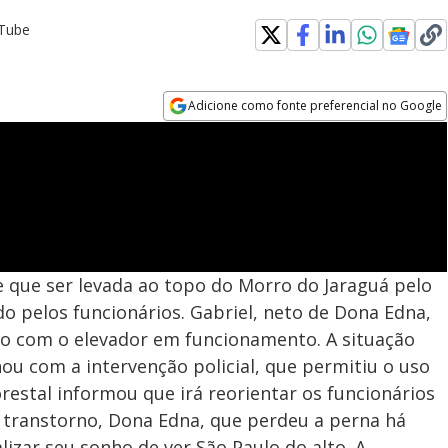
uTube
Adicione como fonte preferencial no Google
Opens in new window
e que ser levada ao topo do Morro do Jaraguá pelo
do pelos funcionários. Gabriel, neto de Dona Edna,
o com o elevador em funcionamento. A situação
u com a intervenção policial, que permitiu o uso
restal informou que irá reorientar os funcionários
o transtorno, Dona Edna, que perdeu a perna há
lizar seu sonho de ver São Paulo do alto. A