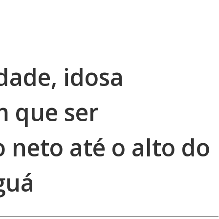
dade, idosa
m que ser
 neto até o alto do
guá