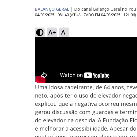
BALANÇO GERAL
|
Do canal Balanço Geral no Yo
04/03/2025 - 08H40
(ATUALIZADO EM
04/03/2025 - 12H06
)
A+
A-
Uma idosa cadeirante, de 64 anos, tev
neto, após ter o uso do elevador nega
explicou que a negativa ocorreu mesm
gerou discussão com guardas e termino
do elevador na descida. A Fundação Flo
e melhorar a acessibilidade. Apesar d
quatro anos, expressou alegria por rea