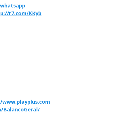
/whatsapp
tp://r7.com/KKyb
//www.playplus.com
/BalancoGeral/