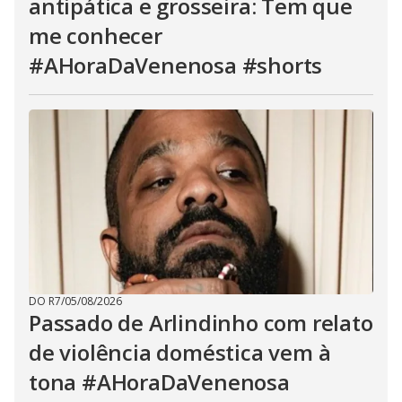
antipática e grosseira: Tem que
me conhecer
#AHoraDaVenenosa #shorts
DO R7
/
05/08/2026
Passado de Arlindinho com relato
de violência doméstica vem à
tona #AHoraDaVenenosa