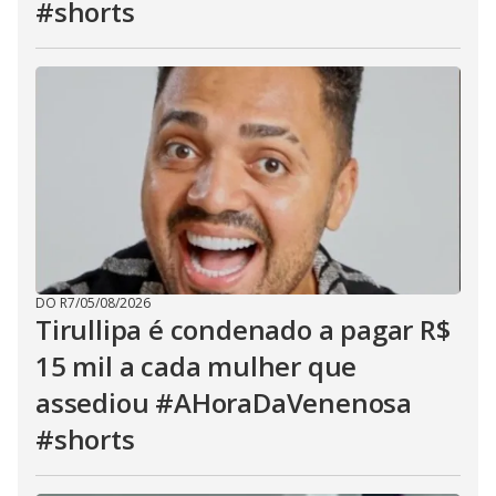
#shorts
DO R7
/
05/08/2026
Tirullipa é condenado a pagar R$
15 mil a cada mulher que
assediou #AHoraDaVenenosa
#shorts