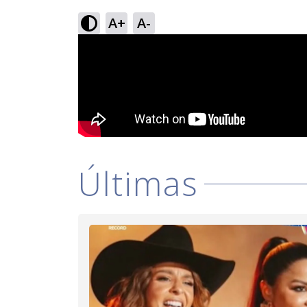
A+
A-
Últimas