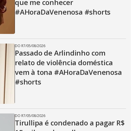
que me conhecer
#AHoraDaVenenosa #shorts
DO R7
/
05/08/2026
Passado de Arlindinho com
relato de violência doméstica
vem à tona #AHoraDaVenenosa
#shorts
DO R7
/
05/08/2026
Tirullipa é condenado a pagar R$