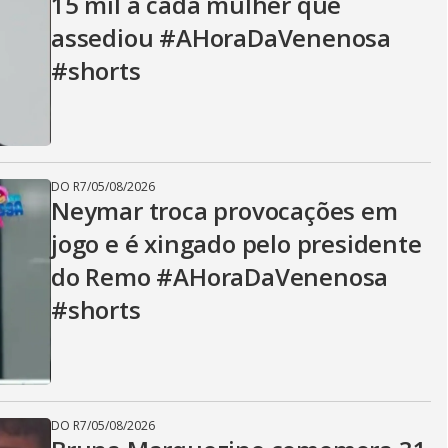
15 mil a cada mulher que
assediou #AHoraDaVenenosa
#shorts
DO R7
/
05/08/2026
Neymar troca provocações em
jogo e é xingado pelo presidente
do Remo #AHoraDaVenenosa
#shorts
DO R7
/
05/08/2026