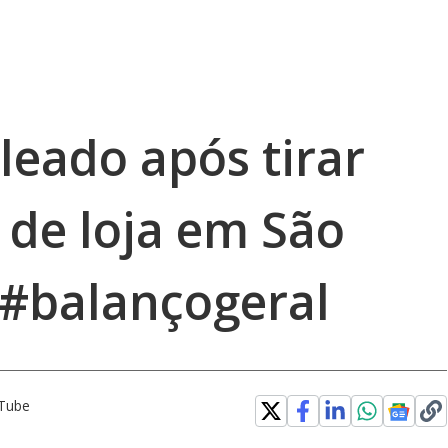
leado após tirar
e de loja em São
 #balançogeral
uTube