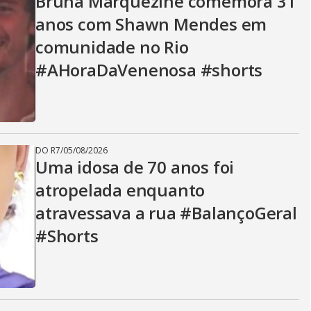
Bruna Marquezine comemora 31
anos com Shawn Mendes em
comunidade no Rio
#AHoraDaVenenosa #shorts
DO R7
/
05/08/2026
Uma idosa de 70 anos foi
atropelada enquanto
atravessava a rua #BalançoGeral
#Shorts