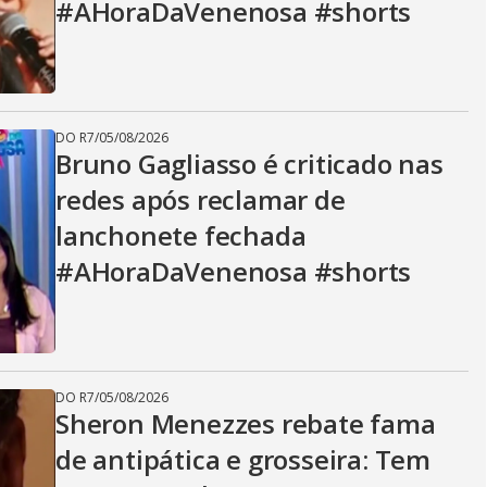
#AHoraDaVenenosa #shorts
DO R7
/
05/08/2026
Bruno Gagliasso é criticado nas
redes após reclamar de
lanchonete fechada
#AHoraDaVenenosa #shorts
DO R7
/
05/08/2026
Sheron Menezzes rebate fama
de antipática e grosseira: Tem