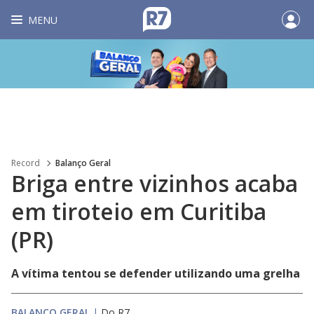
MENU
Record
Balanço Geral
Briga entre vizinhos acaba
em tiroteio em Curitiba
(PR)
A vítima tentou se defender utilizando uma grelha
BALANÇO GERAL
|
Do R7