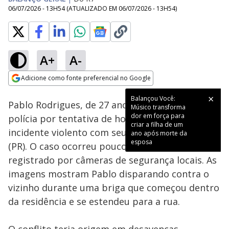
06/07/2026 - 13H54
(ATUALIZADO EM
06/07/2026 - 13H54
)
A+
A-
Loaded
:
47.16%
Adicione como fonte preferencial no Google
Subtitles
Ativar
Som
Opens in new window
Balançou Você:
Pablo Rodrigues, de 27 anos, é procurado pela
Músico transforma
dor em força para
polícia por tentativa de homicídio após um
criar a filha de um
incidente violento com seu vizinho em Curitiba
ano após morte da
esposa
(PR). O caso ocorreu pouco depois das 19h e foi
registrado por câmeras de segurança locais. As
imagens mostram Pablo disparando contra o
vizinho durante uma briga que começou dentro
da residência e se estendeu para a rua.