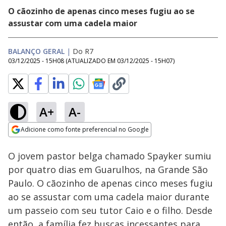
O cãozinho de apenas cinco meses fugiu ao se
assustar com uma cadela maior
BALANÇO GERAL
|
Do R7
03/12/2025 - 15H08
(ATUALIZADO EM
03/12/2025 - 15H07
)
A+
A-
Loaded
:
10.50%
Adicione como fonte preferencial no Google
Subtitles
Ativar
Som
Opens in new window
O jovem pastor belga chamado Spayker sumiu
por quatro dias em Guarulhos, na Grande São
Paulo. O cãozinho de apenas cinco meses fugiu
ao se assustar com uma cadela maior durante
um passeio com seu tutor Caio e o filho. Desde
então, a família fez buscas incessantes para