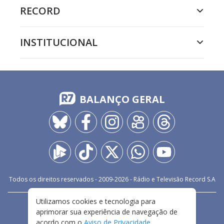
RECORD
INSTITUCIONAL
BALANÇO GERAL
Todos os direitos reservados - 2009-
2026
- Rádio e Televisão Record S.A
Utilizamos cookies e tecnologia para
CARREIRA
FALE CONOSCO
PRIVACIDADE
aprimorar sua experiência de navegação de
TERMOS E CONDIÇÕES DE USO
acordo com o
Aviso de Privacidade
.