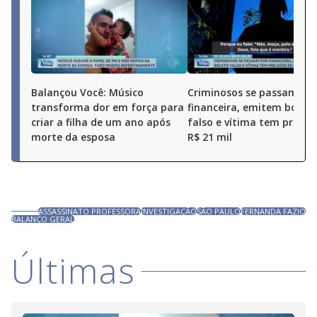
Balançou Você: Músico
Criminosos se passam po
transforma dor em força para
financeira, emitem boleto
criar a filha de um ano após
falso e vítima tem prejuí
morte da esposa
R$ 21 mil
ASSASSINATO PROFESSORA
INVESTIGAÇÃO
SÃO PAULO
FERNANDA FAZIO
BALANÇO GERAL
Últimas