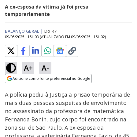
A ex-esposa da vítima já foi presa
temporariamente
BALANÇO GERAL
|
Do R7
09/05/2025 - 15H03
(ATUALIZADO EM
09/05/2025 - 15H02
)
A+
A-
Loaded
:
18.35%
Adicione como fonte preferencial no Google
Subtitles
Ativar
Som
Opens in new window
A polícia pediu à Justiça a prisão temporária de
mais duas pessoas suspeitas de envolvimento
no assassinato da professora de matemática
Fernanda Bonin, cujo corpo foi encontrado na
zona sul de São Paulo. A ex-esposa da
professora, a veterinária Fernanda Fazio, de 45