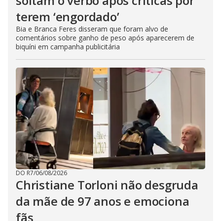
soltam o verbo após críticas por
terem ‘engordado’
Bia e Branca Feres disseram que foram alvo de
comentários sobre ganho de peso após aparecerem de
biquíni em campanha publicitária
DO R7
/
06/08/2026
Christiane Torloni não desgruda
da mãe de 97 anos e emociona
fãs