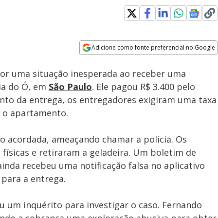
Adicione como fonte preferencial no Google
Subtitles
Velocidade
Opens in new window
Homem invade salão, rouba
por uma situação inesperada ao receber uma
vítimas e estupra mulher em
São Paulo
ia do Ó, em
São Paulo
. Ele pagou R$ 3.400 pelo
nto da entrega, os entregadores exigiram uma taxa
é o apartamento.
ão acordada, ameaçando chamar a polícia. Os
ísicas e retiraram a geladeira. Um boletim de
ainda recebeu uma notificação falsa no aplicativo
 para a entrega.
iu um inquérito para investigar o caso. Fernando