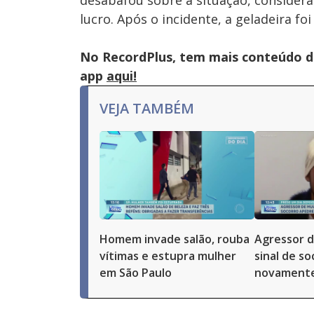
desabafou sobre a situação, consider
lucro. Após o incidente, a geladeira fo
No RecordPlus, tem mais conteúdo da
app
aqui!
VEJA TAMBÉM
Homem invade salão, rouba
Agressor d
vítimas e estupra mulher
sinal de s
em São Paulo
novamente