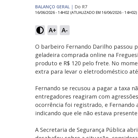
BALANÇO GERAL
|
Do R7
16/06/2026 - 14H02
(ATUALIZADO EM
16/06/2026 - 14H02
)
Loaded
:
10.01%
A+
A-
Ativar
Som
O barbeiro Fernando Darilho passou 
geladeira comprada online na Fregues
produto e R$ 120 pelo frete. No mome
extra para levar o eletrodoméstico at
Fernando se recusou a pagar a taxa n
entregadores reagiram com agressões f
ocorrência foi registrado, e Fernando 
indicando que ele não estava presente
A Secretaria de Segurança Pública abr