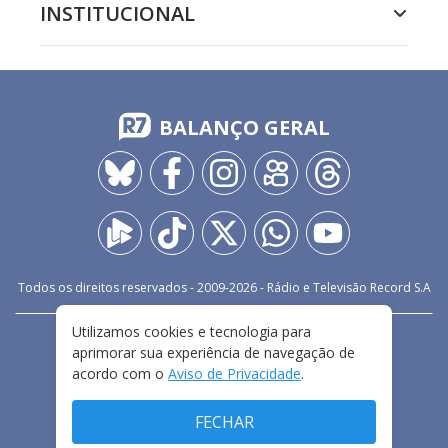
INSTITUCIONAL
BALANÇO GERAL
Todos os direitos reservados - 2009-
2026
- Rádio e Televisão Record S.A
Utilizamos cookies e tecnologia para
CARREIRA
FALE CONOSCO
PRIVACIDADE
aprimorar sua experiência de navegação de
TERMOS E CONDIÇÕES DE USO
acordo com o
Aviso de Privacidade
.
FECHAR