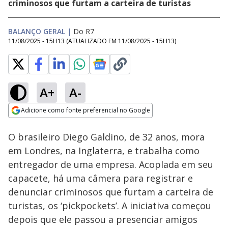
criminosos que furtam a carteira de turistas
BALANÇO GERAL
|
Do R7
11/08/2025 - 15H13
(ATUALIZADO EM
11/08/2025 - 15H13
)
A+
A-
Loaded
:
12.41%
Adicione como fonte preferencial no Google
Subtitles
Ativar
Som
Opens in new window
O brasileiro Diego Galdino, de 32 anos, mora
em Londres, na Inglaterra, e trabalha como
entregador de uma empresa. Acoplada em seu
capacete, há uma câmera para registrar e
denunciar criminosos que furtam a carteira de
turistas, os ‘pickpockets’. A iniciativa começou
depois que ele passou a presenciar amigos