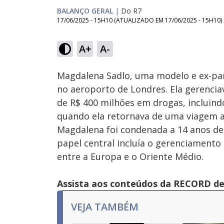
BALANÇO GERAL
|
Do R7
17/06/2025 - 15H10
(ATUALIZADO EM
17/06/2025 - 15H10
)
Loaded
:
26.55%
A+
A-
Ativar
Som
Magdalena Sadlo, uma modelo e ex-part
no aeroporto de Londres. Ela gerenci
de R$ 400 milhões em drogas, incluindo
quando ela retornava de uma viagem a
Magdalena foi condenada a 14 anos de p
papel central incluía o gerenciamento 
entre a Europa e o Oriente Médio.
Assista aos conteúdos da RECORD de 
VEJA TAMBÉM