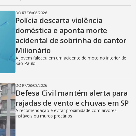
DO R7
/
08/08/2026
Polícia descarta violência
doméstica e aponta morte
acidental de sobrinha do cantor
Milionário
A jovem faleceu em um acidente de moto no interior de
São Paulo
DO R7
/
08/08/2026
Defesa Civil mantém alerta para
rajadas de vento e chuvas em SP
A recomendação é evitar proximidade com árvores
instáveis ou muros precários