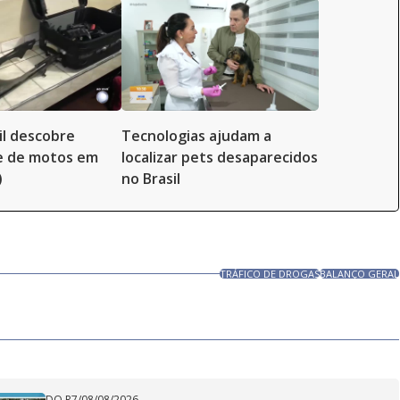
il descobre
Tecnologias ajudam a
 de motos em
localizar pets desaparecidos
)
no Brasil
TRÁFICO DE DROGAS
BALANÇO GERAL
DO R7
/
08/08/2026