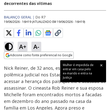
decorrentes das vítimas
BALANÇO GERAL
|
Do R7
19/06/2026 - 16H19
(ATUALIZADO EM
19/06/2026 - 16H19
)
A+
A-
Loaded
:
27.12%
Adicione como fonte preferencial no Google
Subtitles
Ativar
Som
Opens in new window
Mulher é impedida de
Nick Reiner, de 32 anos, está no centro de uma
entrar em casa pelo
ex-marido e entra na
polêmica judicial nos Estados Unidos ao tentar
Justiça
acessar a herança dos pais que ele é acusado de
assassinar. O cineasta Rob Reiner e sua esposa
Michelle foram encontrados mortos a facadas
em dezembro do ano passado na casa da
família em Los Angeles. Agora preso e