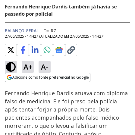
Fernando Henrique Dardis também já havia se
passado por policial
BALANÇO GERAL
|
Do R7
27/06/2025 - 14H27
(ATUALIZADO EM
27/06/2025 - 14H27
)
A+
A-
Loaded
:
14.70%
Adicione como fonte preferencial no Google
Subtitles
Ativar
Som
Opens in new window
Fernando Henrique Dardis atuava com diploma
falso de medicina. Ele foi preso pela polícia
após tentar forjar a própria morte. Dois
pacientes acompanhados pelo falso médico
morreram, o que o levou a falsificar um
certificado de óbito. Contudo, após o