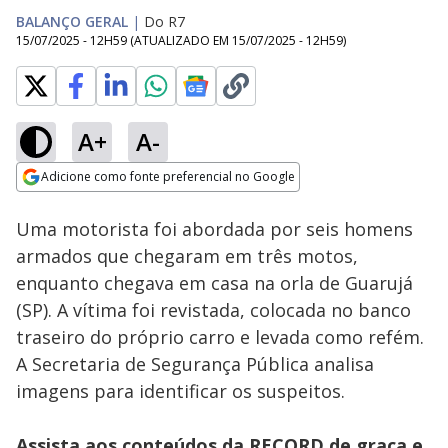
BALANÇO GERAL
|
Do R7
15/07/2025 - 12H59
(ATUALIZADO EM
15/07/2025 - 12H59
)
A+
A-
Loaded
:
88.32%
Adicione como fonte preferencial no Google
Subtitles
Ativar
Som
Opens in new window
Uma motorista foi abordada por seis homens
armados que chegaram em três motos,
enquanto chegava em casa na orla de Guarujá
(SP). A vítima foi revistada, colocada no banco
traseiro do próprio carro e levada como refém.
A Secretaria de Segurança Pública analisa
imagens para identificar os suspeitos.
Assista aos conteúdos da RECORD de graça e