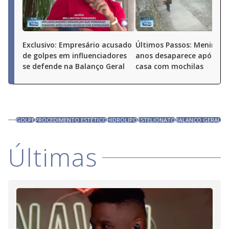
Exclusivo: Empresário acusado
Últimos Passos: Menina d
de golpes em influenciadores
anos desaparece após sai
se defende na Balanço Geral
casa com mochilas
GOLPE
PROCEDIMENTO ESTÉTICO
HIDROLIPO
ESTELIONATO
BALANÇO GERAL
Últimas