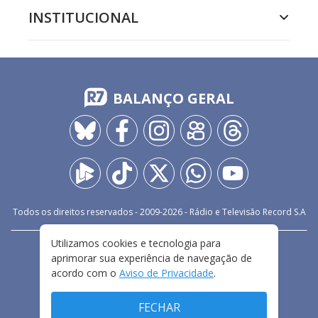
INSTITUCIONAL
BALANÇO GERAL
Todos os direitos reservados - 2009-
2026
- Rádio e Televisão Record S.A
Utilizamos cookies e tecnologia para
CARREIRA
FALE CONOSCO
PRIVACIDADE
aprimorar sua experiência de navegação de
TERMOS E CONDIÇÕES DE USO
acordo com o
Aviso de Privacidade
.
FECHAR