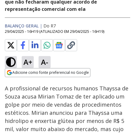
que não fecharam qualquer acordo de
representação comercial com ela
BALANÇO GERAL
|
Do R7
29/04/2025 - 16H19
(ATUALIZADO EM
29/04/2025 - 16H19
)
A+
A-
Loaded
:
9.11%
Adicione como fonte preferencial no Google
Subtitles
Ativar
Som
Opens in new window
A profissional de recursos humanos Thayssa de
Souza acusa Mirian Tomaz de ter aplicado um
golpe por meio de vendas de procedimentos
estéticos. Mirian anunciou para Thayssa uma
hidrolipo e enxertia glútea por menos de R$ 5
mil, valor muito abaixo do mercado, mas cujo