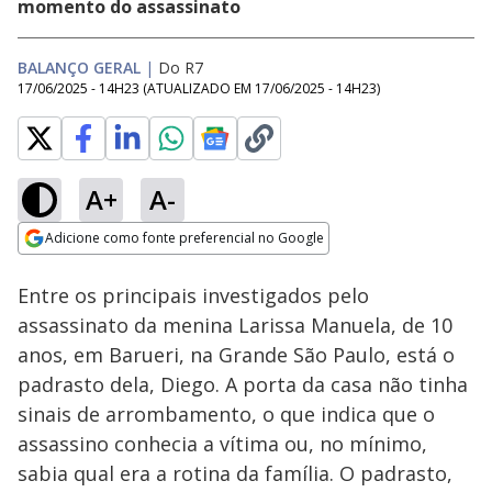
momento do assassinato
BALANÇO GERAL
|
Do R7
17/06/2025 - 14H23
(ATUALIZADO EM
17/06/2025 - 14H23
)
A+
A-
Loaded
:
19.84%
Adicione como fonte preferencial no Google
Subtitles
Ativar
Som
Opens in new window
Entre os principais investigados pelo
assassinato da menina Larissa Manuela, de 10
anos, em Barueri, na Grande São Paulo, está o
padrasto dela, Diego. A porta da casa não tinha
sinais de arrombamento, o que indica que o
assassino conhecia a vítima ou, no mínimo,
sabia qual era a rotina da família. O padrasto,