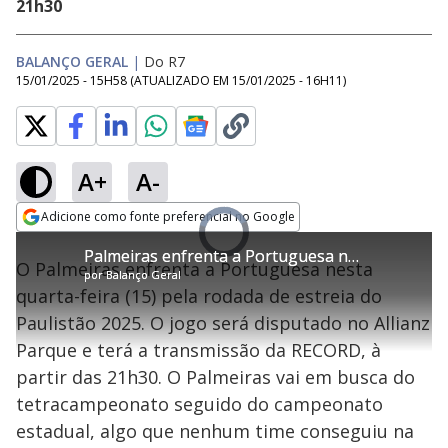
21h30
BALANÇO GERAL
|
Do R7
15/01/2025 - 15H58
(ATUALIZADO EM
15/01/2025 - 16H11
)
A+
A-
Loaded
:
0%
Adicione como fonte preferencial no Google
Ativar
Video
Som
Opens in new window
Player
Palmeiras enfrenta a Portuguesa nesta quarta (15) pela rodada de estreia do Paulistão 2025
Palmeiras enfrenta a Portuguesa nesta quarta (15) pela rodada de estreia do Paulistão 2025
is
O Palmeiras enfrenta a Portuguesa nesta
loading.
por
por
Balanço Geral
Balanço Geral
quarta-feira (15) pela rodada de estreia do
Paulistão 2025. O jogo será disputado no Allianz
Parque e terá a transmissão da RECORD, à
partir das 21h30. O Palmeiras vai em busca do
tetracampeonato seguido do campeonato
estadual, algo que nenhum time conseguiu na