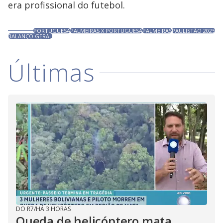
era profissional do futebol.
PORTUGUESA
PALMEIRAS X PORTUGUESA
PALMEIRAS
PAULISTÃO 2025
BALANÇO GERAL
Últimas
DO R7
/
HÁ 3 HORAS
Queda de helicóptero mata