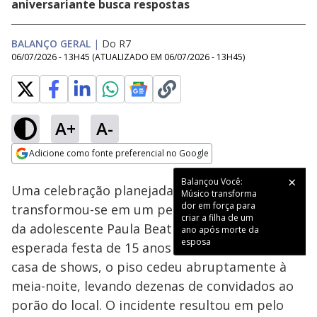
aniversariante busca respostas
BALANÇO GERAL
|
Do R7
06/07/2026 - 13H45
(ATUALIZADO EM
06/07/2026 - 13H45
)
A+
A-
Loaded
:
39.87%
Adicione como fonte preferencial no Google
Subtitles
Ativar
Som
Opens in new window
Balançou Você:
Uma celebração planejada por dois anos
Músico transforma
dor em força para
transformou-se em um pesadelo para a família
criar a filha de um
da adolescente Paula Beatriz. Durante a tão
ano após morte da
esposa
esperada festa de 15 anos realizada em uma
casa de shows, o piso cedeu abruptamente à
meia-noite, levando dezenas de convidados ao
porão do local. O incidente resultou em pelo