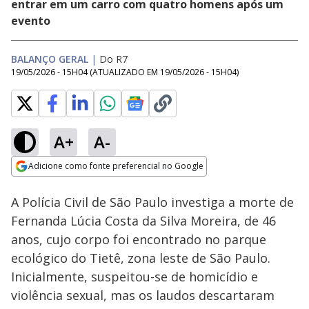
entrar em um carro com quatro homens após um
evento
BALANÇO GERAL
|
Do R7
19/05/2026 - 15H04
(ATUALIZADO EM
19/05/2026 - 15H04
)
A+
A-
Loaded
:
16.75%
Adicione como fonte preferencial no Google
Subtitles
Ativar
Som
Opens in new window
A Polícia Civil de São Paulo investiga a morte de
Fernanda Lúcia Costa da Silva Moreira, de 46
anos, cujo corpo foi encontrado no parque
ecológico do Tietê, zona leste de São Paulo.
Inicialmente, suspeitou-se de homicídio e
violência sexual, mas os laudos descartaram