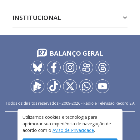
INSTITUCIONAL
BALANÇO GERAL
Todos os direitos reservados - 2009-
2026
- Rádio e Televisão Record S.A
Utilizamos cookies e tecnologia para
CARREIRA
FALE CONOSCO
PRIVACIDADE
aprimorar sua experiência de navegação de
TERMOS E CONDIÇÕES DE USO
acordo com o
Aviso de Privacidade
.