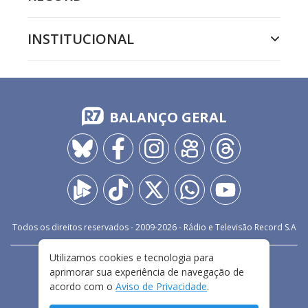
INSTITUCIONAL
BALANÇO GERAL
Todos os direitos reservados - 2009-
2026
- Rádio e Televisão Record S.A
Utilizamos cookies e tecnologia para
CARREIRA
FALE CONOSCO
PRIVACIDADE
aprimorar sua experiência de navegação de
TERMOS E CONDIÇÕES DE USO
acordo com o
Aviso de Privacidade
.