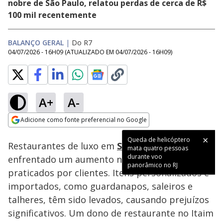
nobre de São Paulo, relatou perdas de cerca de R$
100 mil recentemente
BALANÇO GERAL
|
Do R7
04/07/2026 - 16H09
(ATUALIZADO EM
04/07/2026 - 16H09
)
A+
A-
Loaded
:
17.97%
Adicione como fonte preferencial no Google
Subtitles
Ativar
Som
Opens in new window
Queda de helicóptero
Restaurantes de luxo em
São Paulo
têm
mata quatro pessoas
durante voo
enfrentado um aumento nos pequenos furtos
panorâmico no RJ
praticados por clientes. Itens personalizados e
importados, como guardanapos, saleiros e
talheres, têm sido levados, causando prejuízos
significativos. Um dono de restaurante no Itaim