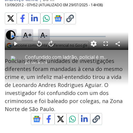
13/09/2012 - 07H52
(ATUALIZADO EM
29/07/2025 - 14H08
)
A+
A-
L
o
a
Adicione como fonte preferencial no Google
d
C
P
V
A
P
F
e
o
l
o
v
u
Opens in new window
d
m
a
l
a
l
:
Confundido com ladrão, policial é morto por colega na zona norte de SP
p
y
t
n
l
6
Policiais civis de unidades de investigações
a
a
ç
s
.
por
RecordTV
r
r
a
c
4
t
1
r
l
r
8
diferentes foram mandadas à cena do mesmo
i
0
1
e
%
l
s
0
e
h
crime e, um infeliz mal-entendido tirou a vida
e
s
n
a
g
e
r
u
g
de Leonardo Andres Rodrigues Aguiar. O
n
u
a
d
n
o
d
investigador foi confundido com um dos
s
o
s
criminosos e foi baleado por colegas, na Zona
y
Norte de São Paulo.
M
V
u
d
o