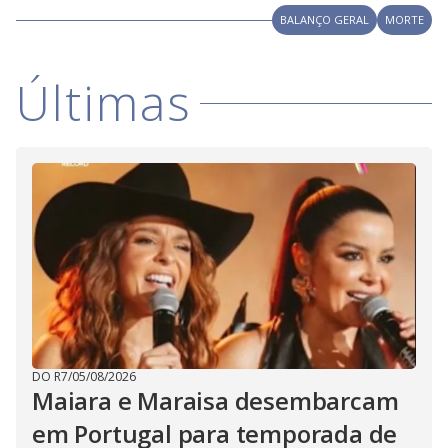
i
BALANÇO GERAL
MORTE
d
Últimas
e
o
DO R7
/
05/08/2026
Maiara e Maraisa desembarcam
em Portugal para temporada de