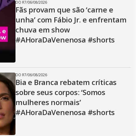
DO R7
/
06/08/2026
Fãs provam que são ‘carne e
unha’ com Fábio Jr. e enfrentam
chuva em show
#AHoraDaVenenosa #shorts
DO R7
/
06/08/2026
Bia e Branca rebatem críticas
sobre seus corpos: ‘Somos
mulheres normais’
#AHoraDaVenenosa #shorts