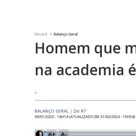
Record
Balanço Geral
Homem que m
na academia é
.
BALANÇO GERAL
|
Do R7
09/01/2020 - 16H14
(ATUALIZADO EM
31/03/2024 - 15H54
)
A+
A-
L