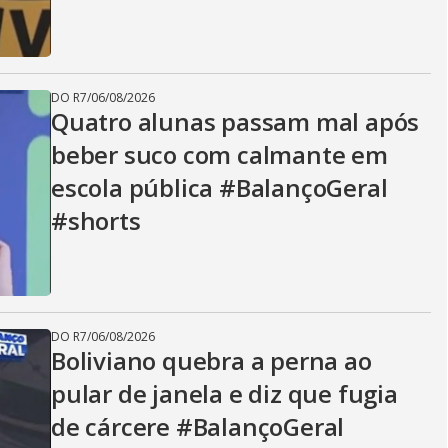
DO R7
/
06/08/2026
Quatro alunas passam mal após
beber suco com calmante em
escola pública #BalançoGeral
#shorts
DO R7
/
06/08/2026
Boliviano quebra a perna ao
pular de janela e diz que fugia
de cárcere #BalançoGeral