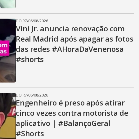
DO R7
/
06/08/2026
Vini Jr. anuncia renovação com
Real Madrid após apagar as fotos
das redes #AHoraDaVenenosa
#shorts
DO R7
/
06/08/2026
Engenheiro é preso após atirar
cinco vezes contra motorista de
aplicativo | #BalançoGeral
#Shorts