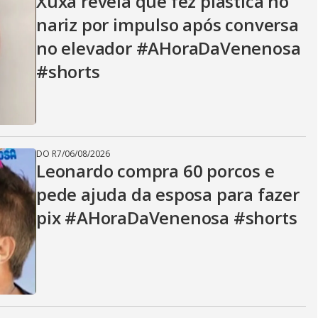
i
Xuxa revela que fez plástica no
nariz por impulso após conversa
d
no elevador #AHoraDaVenenosa
#shorts
e
DO R7
/
06/08/2026
o
Leonardo compra 60 porcos e
pede ajuda da esposa para fazer
pix #AHoraDaVenenosa #shorts