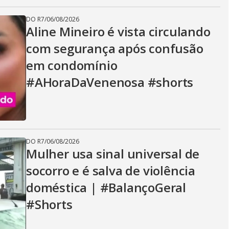
DO R7
/
06/08/2026
Aline Mineiro é vista circulando
com segurança após confusão
em condomínio
#AHoraDaVenenosa #shorts
DO R7
/
06/08/2026
Mulher usa sinal universal de
socorro e é salva de violência
doméstica | #BalançoGeral
#Shorts