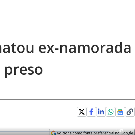
atou ex-namorada
 preso
R
-
4:47
Adicione como fonte preferencial no Google