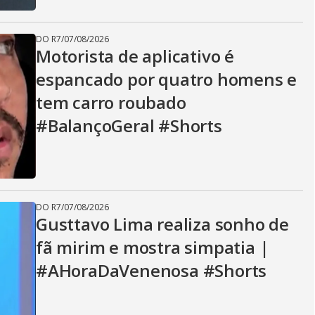
DO R7
/
07/08/2026
Motorista de aplicativo é
espancado por quatro homens e
tem carro roubado
#BalançoGeral #Shorts
DO R7
/
07/08/2026
Gusttavo Lima realiza sonho de
fã mirim e mostra simpatia |
#AHoraDaVenenosa #Shorts