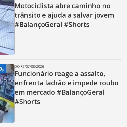
V
Motociclista abre caminho no
trânsito e ajuda a salvar jovem
i
#BalançoGeral #Shorts
d
e
DO R7
/
07/08/2026
Funcionário reage a assalto,
enfrenta ladrão e impede roubo
o
em mercado #BalançoGeral
#Shorts