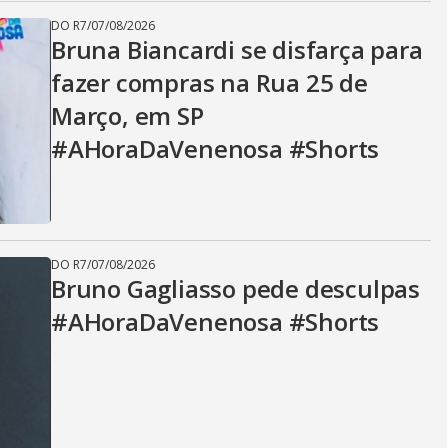
DO R7
/
07/08/2026
Bruna Biancardi se disfarça para
fazer compras na Rua 25 de
Março, em SP
#AHoraDaVenenosa #Shorts
DO R7
/
07/08/2026
Bruno Gagliasso pede desculpas
#AHoraDaVenenosa #Shorts