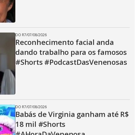
DO R7
/
07/08/2026
Reconhecimento facial anda
dando trabalho para os famosos
#Shorts #PodcastDasVenenosas
DO R7
/
07/08/2026
Babás de Virginia ganham até R$
18 mil #Shorts
#AHoraDaVenenosa