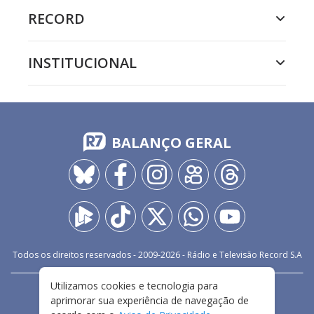
RECORD
INSTITUCIONAL
BALANÇO GERAL
Todos os direitos reservados - 2009-
2026
- Rádio e Televisão Record S.A
Utilizamos cookies e tecnologia para
CARREIRA
FALE CONOSCO
PRIVACIDADE
aprimorar sua experiência de navegação de
TERMOS E CONDIÇÕES DE USO