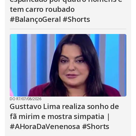
tem carro roubado
#BalançoGeral #Shorts
DO R7
/
07/08/2026
Gusttavo Lima realiza sonho de
fã mirim e mostra simpatia |
#AHoraDaVenenosa #Shorts