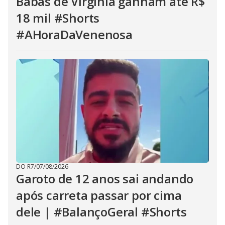
Babás de Virginia ganham até R$
18 mil #Shorts
#AHoraDaVenenosa
DO R7
/
07/08/2026
Garoto de 12 anos sai andando
após carreta passar por cima
dele | #BalançoGeral #Shorts