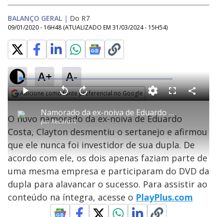
BALANÇO GERAL
|
Do R7
09/01/2020 - 16H48
(ATUALIZADO EM
31/03/2024 - 15H54
)
A+
A-
L
o
a
Adicione como fonte preferencial no Google
d
C
P
V
A
P
F
e
o
l
o
v
u
Opens in new window
d
m
a
l
a
l
:
Namorado da ex-noiva de Eduardo Costa diz que cantor nunca investiu em sua dupla
p
y
t
n
l
4
O novo namorado da ex-noiva de Eduardo
a
a
ç
s
.
por
RecordTV
r
r
a
c
1
t
1
r
l
r
4
Costa, Clayton desmentiu o sertanejo e afirmou
i
0
1
e
%
l
s
0
e
h
que ele nunca foi investidor de sua dupla. De
e
s
n
a
g
e
r
u
g
acordo com ele, os dois apenas faziam parte de
n
u
a
d
n
o
d
uma mesma empresa e participaram do DVD da
s
o
s
dupla para alavancar o sucesso. Para assistir ao
y
conteúdo na íntegra, acesse o
PlayPlus.com
M
u