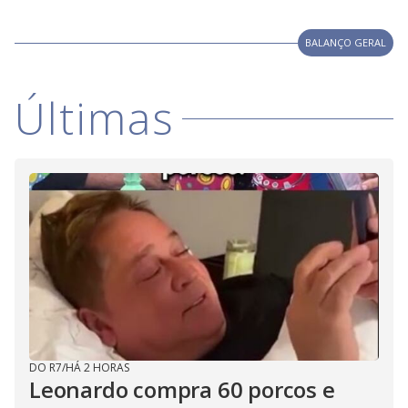
i
BALANÇO GERAL
d
Últimas
e
o
DO R7
/
HÁ 2 HORAS
Leonardo compra 60 porcos e