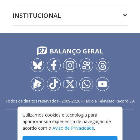
INSTITUCIONAL
BALANÇO GERAL
Todos os direitos reservados - 2009-
2026
- Rádio e Televisão Record S.A
Utilizamos cookies e tecnologia para
CARREIRA
FALE CONOSCO
PRIVACIDADE
aprimorar sua experiência de navegação de
TERMOS E CONDIÇÕES DE USO
acordo com o
Aviso de Privacidade
.