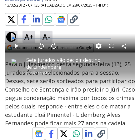
13/02/2012 - 07H35
(ATUALIZADO EM
28/07/2025 - 14H31
)
A+
A-
L
o
a
Adicione como fonte preferencial no Google
d
C
P
V
A
P
F
e
o
l
o
v
u
Opens in new window
d
m
a
l
a
l
:
Sete jurados vão decidir destino
p
y
t
n
l
3
Para o julgamento desta segunda-feira (13), 25
a
a
ç
s
.
de Lindemberg
r
r
a
c
5
t
1
r
l
r
3
jurados foram selecionados para a sessão.
i
por
RecordTV
0
1
e
%
l
s
0
e
h
Desses, sete serão sorteados para participar do
e
s
n
a
g
e
r
u
g
Conselho de Sentença e irão presidir o júri. Caso
n
u
a
d
n
o
d
pegue condenação máxima por todos os crimes
s
o
s
pelos quais responde - entre eles o de matar a
y
estudante Eloá Pimentel - Lidemberg Alves
Fernandes pode ficar mais 27 anos na cadeia.
M
V
u
d
o