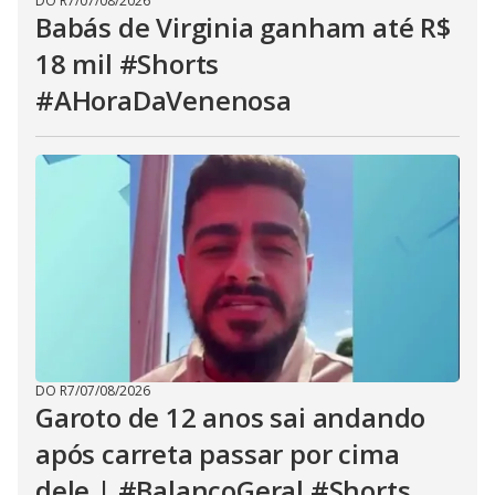
DO R7
/
07/08/2026
Babás de Virginia ganham até R$
18 mil #Shorts
#AHoraDaVenenosa
DO R7
/
07/08/2026
Garoto de 12 anos sai andando
após carreta passar por cima
dele | #BalançoGeral #Shorts