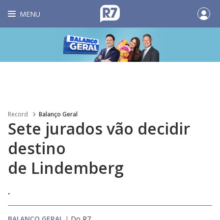
MENU
Record
Balanço Geral
Sete jurados vão decidir
destino
de Lindemberg
.
BALANÇO GERAL
|
Do R7