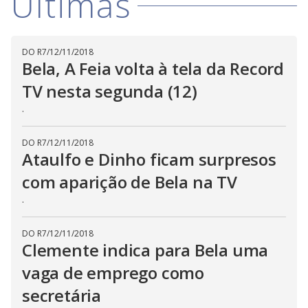
Últimas
V
d
o
i
DO R7
/
12/11/2018
Bela, A Feia volta à tela da Record
d
TV nesta segunda (12)
.
e
DO R7
/
12/11/2018
Ataulfo e Dinho ficam surpresos
o
com aparição de Bela na TV
.
DO R7
/
12/11/2018
Clemente indica para Bela uma
vaga de emprego como
secretária