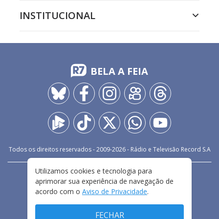
INSTITUCIONAL
BELA A FEIA
Todos os direitos reservados - 2009-
2026
- Rádio e Televisão Record S.A
Utilizamos cookies e tecnologia para
CARREIRA
FALE CONOSCO
PRIVACIDADE
aprimorar sua experiência de navegação de
TERMOS E CONDIÇÕES DE USO
acordo com o
Aviso de Privacidade
.
FECHAR