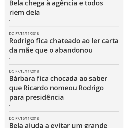
Bela chega à agência e todos
riem dela
.
DO R7
/
15/11/2018
Rodrigo fica chateado ao ler carta
da mãe que o abandonou
.
DO R7
/
15/11/2018
Bárbara fica chocada ao saber
que Ricardo nomeou Rodrigo
para presidência
.
DO R7
/
16/11/2018
Bela ajuda a evitar um grande