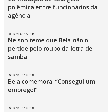
polêmica entre funcionários da
agência
.
DO R7
/
14/11/2018
Nelson teme que Bela não o
perdoe pelo roubo da letra de
samba
.
DO R7
/
15/11/2018
Bela comemora: “Consegui um
emprego!”
.
DO R7
/
15/11/2018