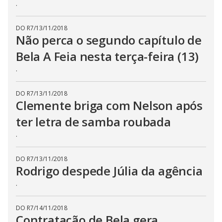
.
DO R7
/
13/11/2018
Não perca o segundo capítulo de
Bela A Feia nesta terça-feira (13)
.
DO R7
/
13/11/2018
Clemente briga com Nelson após
ter letra de samba roubada
.
DO R7
/
13/11/2018
Rodrigo despede Júlia da agência
.
DO R7
/
14/11/2018
Contratação de Bela gera