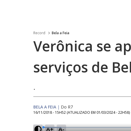
Record
Bela a Feia
Verônica se ap
serviços de Bel
.
BELA A FEIA
|
Do R7
16/11/2018 - 15H52
(ATUALIZADO EM
01/03/2024 - 22H58
)
A+
A-
L