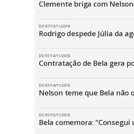
Clemente briga com Nelson 
.
DO R7
/
13/11/2018
Rodrigo despede Júlia da ag
.
DO R7
/
14/11/2018
Contratação de Bela gera p
.
DO R7
/
14/11/2018
Nelson teme que Bela não o
.
DO R7
/
15/11/2018
Bela comemora: “Consegui
.