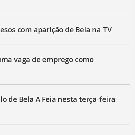
i
d
resos com aparição de Bela na TV
e
 uma vaga de emprego como
o
o de Bela A Feia nesta terça-feira