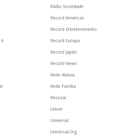
Rádio Sociedade
Record Américas
o
Record Entretenimento
 6
Record Europa
Record Japão
Record News
Rede Aleluia
ar
Rede Família
Ressoar
Univer
Universal
Universal.Org