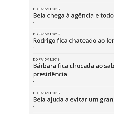
DO R7
/
15/11/2018
Bela chega à agência e todo
.
DO R7
/
15/11/2018
Rodrigo fica chateado ao l
.
DO R7
/
15/11/2018
Bárbara fica chocada ao sa
presidência
.
DO R7
/
16/11/2018
Bela ajuda a evitar um gra
.