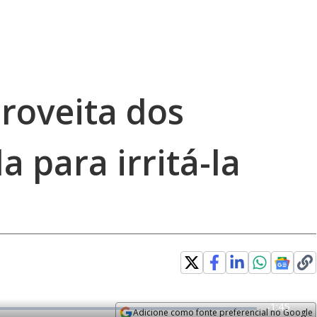
roveita dos
a para irritá-la
R
-
1:45
Adicione como fonte preferencial no Google