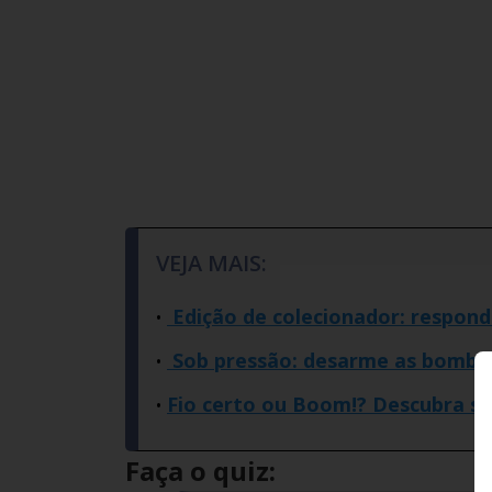
VEJA MAIS:
Edição de colecionador: respon
Sob pressão: desarme as bomba
Fio certo ou Boom!? Descubra s
Faça o quiz: