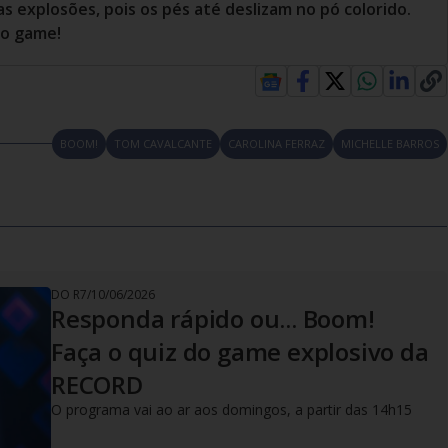
s explosões, pois os pés até deslizam no pó colorido.
no game!
BOOM!
TOM CAVALCANTE
CAROLINA FERRAZ
MICHELLE BARROS
DO R7
/
10/06/2026
Responda rápido ou... Boom!
Faça o quiz do game explosivo da
RECORD
O programa vai ao ar aos domingos, a partir das 14h15