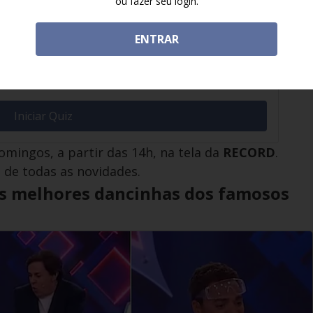
ou fazer seu login.
ENTRAR
Não há um limite de tempo para responder cada
sível retornar para alterar sua resposta. Seu
 de acertos ou de pontos! Preste atenção e boa
Iniciar Quiz
omingos, a partir das 14h, na tela da
RECORD
.
o de todas as novidades.
as melhores dancinhas dos famosos