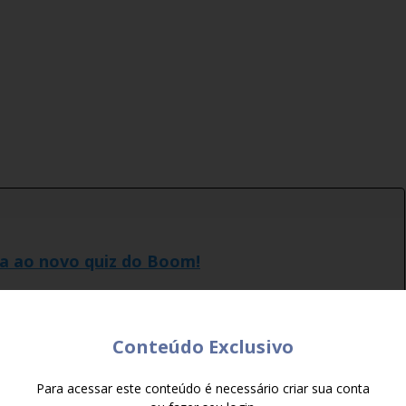
da ao novo quiz do Boom!
s no quiz do Boom!
e consegue desarmar as bombas no quiz
Conteúdo Exclusivo
Para acessar este conteúdo é necessário criar sua conta