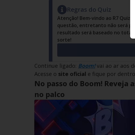
Regras do Quiz
Atenção! Bem-vindo ao R7 Quiz. 
questão, entretanto não será pos
resultado será baseado no total
sorte!
Continue ligado:
Boom!
vai ao ar aos d
Acesse o
site oficial
e fique por dentr
No passo do Boom! Reveja 
no palco