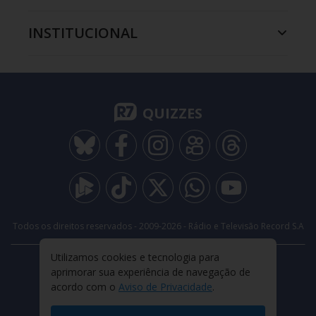
INSTITUCIONAL
QUIZZES
Todos os direitos reservados - 2009-
2026
- Rádio e Televisão Record S.A
Utilizamos cookies e tecnologia para
CARREIRA
FALE CONOSCO
PRIVACIDADE
aprimorar sua experiência de navegação de
TERMOS E CONDIÇÕES DE USO
acordo com o
Aviso de Privacidade
.