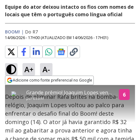
Equipe do ator deixou intacto os fios com nomes de
locais que têm o português como língua oficial
BOOM!
|
Do R7
14/06/2026 - 17H00
(ATUALIZADO EM
14/06/2026 - 17H01
)
A+
A-
explore
Adicione como fonte preferencial no Google
This
Opens in new window
Grande prêmio! Joaquim Lopes vence bomba dourada e leva R$ 82 mil após confronto com Rafa Brites
is
6
Depois de eliminar Rafa Brites na bomba-
a
Conteúdo bloqueado
por
Boom!
modal
relógio, Joaquim Lopes voltou ao palco para
window.
Lamentamos, mas o vídeo que está tentando assisitr é de exibição
This
exclusiva em território brasileiro :-(
enfrentar o desafio final do Boom! deste
modal
can
domingo (14). O ator já havia garantido R$ 32
be
closed
mil ao gabaritar a prova anterior e agora tinha
by
pressing
a chance de somar mais R$ 50 mil com a temida
the