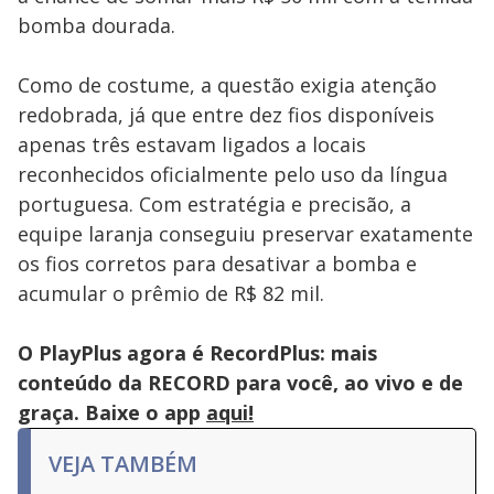
Escape
bomba dourada.
key
or
activating
the
Como de costume, a questão exigia atenção
close
button.
redobrada, já que entre dez fios disponíveis
apenas três estavam ligados a locais
reconhecidos oficialmente pelo uso da língua
portuguesa. Com estratégia e precisão, a
equipe laranja conseguiu preservar exatamente
os fios corretos para desativar a bomba e
acumular o prêmio de R$ 82 mil.
O PlayPlus agora é RecordPlus: mais
conteúdo da RECORD para você, ao vivo e de
graça. Baixe o app
aqui!
VEJA TAMBÉM