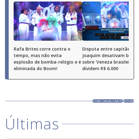
Rafa Brites corre contra o
Disputa entre capitães: R
tempo, mas não evita
Joaquim desativam bomb
explosão de bomba-relógio e é
sobre 'Veneza brasileira’ e
eliminada do Boom!
dividem R$ 6.000
TOM-CAVALCANTE
BOOM
Últimas