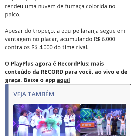
pressing
rendeu uma nuvem de fumaça colorida no
the
Escape
palco.
key
or
activating
the
Apesar do tropeço, a equipe laranja segue em
close
button.
vantagem no placar, acumulando R$ 6.000
contra os R$ 4.000 do time rival.
O PlayPlus agora é RecordPlus: mais
conteúdo da RECORD para você, ao vivo e de
graça. Baixe o app
aqui!
VEJA TAMBÉM