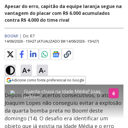
Apesar do erro, capitão da equipe laranja segue na
vantagem do placar com R$ 6.000 acumulados
contra R$ 4.000 do time rival
BOOM!
|
Do R7
14/06/2026 - 15H27
(ATUALIZADO EM
14/06/2026 - 15H27
)
A+
A-
explore
Adicione como fonte preferencial no Google
This
Opens in new window
Guarda-chuva na Idade Média? Joaquim interrompe sequência de acertos ao detonar bomba de R$ 4.000
is
6
Depois de três acertos consecutivos, o ator
a
Conteúdo bloqueado
por
Boom!
modal
Joaquim Lopes não conseguiu evitar a explosão
window.
Lamentamos, mas o vídeo que está tentando assisitr é de exibição
This
exclusiva em território brasileiro :-(
da quarta bomba preta no Boom! deste
modal
can
domingo (14). O desafio era identificar um
be
closed
objeto que já existia na Idade Média e o erro
by