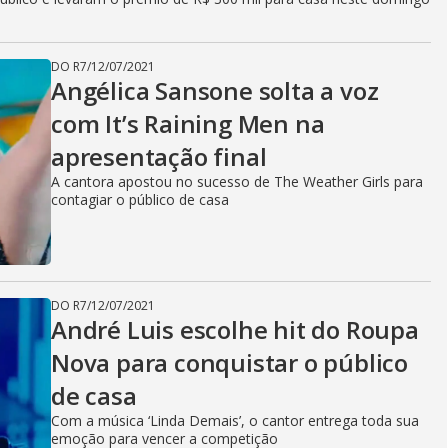
DO R7
/
12/07/2021
Angélica Sansone solta a voz
com It’s Raining Men na
apresentação final
A cantora apostou no sucesso de The Weather Girls para
contagiar o público de casa
DO R7
/
12/07/2021
André Luis escolhe hit do Roupa
Nova para conquistar o público
de casa
Com a música ‘Linda Demais’, o cantor entrega toda sua
emoção para vencer a competição