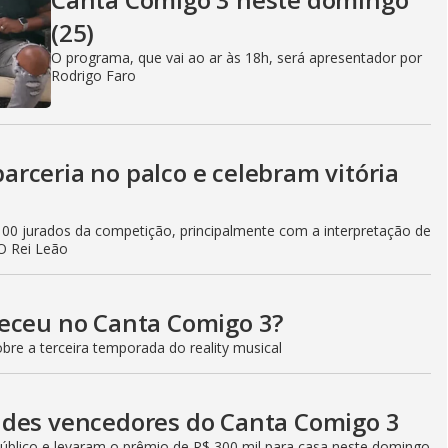
(25)
O programa, que vai ao ar às 18h, será apresentador por
Rodrigo Faro
rceria no palco e celebram vitória
00 jurados da competição, principalmente com a interpretação de
 O Rei Leão
teceu no Canta Comigo 3?
re a terceira temporada do reality musical
ndes vencedores do Canta Comigo 3
lico e levaram o prêmio de R$ 300 mil para casa neste domingo