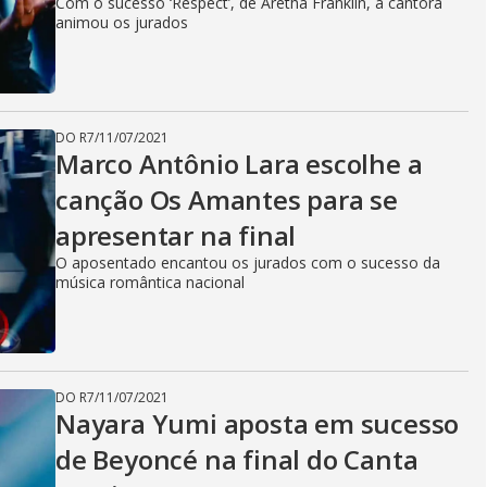
Com o sucesso ‘Respect’, de Aretha Franklin, a cantora
animou os jurados
DO R7
/
11/07/2021
Marco Antônio Lara escolhe a
canção Os Amantes para se
apresentar na final
O aposentado encantou os jurados com o sucesso da
música romântica nacional
DO R7
/
11/07/2021
Nayara Yumi aposta em sucesso
de Beyoncé na final do Canta