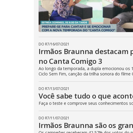
DO R7
/
16/07/2021
Irmãos Braunna destacam pa
no Canta Comigo 3
Ao longo da temporada, a dupla emocionou os 1
Ciclo Sem Fim, canção da trilha sonora do filme
DO R7
/
13/07/2021
Você sabe tudo o que acon
Faça o teste e comprove seus conhecimentos sob
DO R7
/
11/07/2021
Irmãos Braunna são os gra
Os campeões receberam 42,57% dos votos do púb