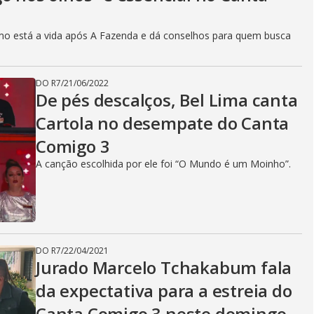
V
omo está a vida após A Fazenda e dá conselhos para quem busca
i
DO R7
/
21/06/2022
d
De pés descalços, Bel Lima canta
Cartola no desempate do Canta
Comigo 3
e
A canção escolhida por ele foi “O Mundo é um Moinho”.
o
DO R7
/
22/04/2021
Jurado Marcelo Tchakabum fala
da expectativa para a estreia do
Canta Comigo 3 neste domingo