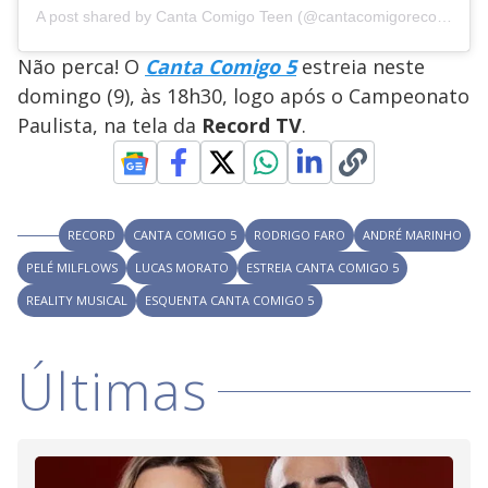
A post shared by Canta Comigo Teen (@cantacomigorecord)
Não perca! O
Canta Comigo 5
estreia neste
domingo (9), às 18h30, logo após o Campeonato
Paulista, na tela da
Record TV
.
RECORD
CANTA COMIGO 5
RODRIGO FARO
ANDRÉ MARINHO
PELÉ MILFLOWS
LUCAS MORATO
ESTREIA CANTA COMIGO 5
REALITY MUSICAL
ESQUENTA CANTA COMIGO 5
Últimas