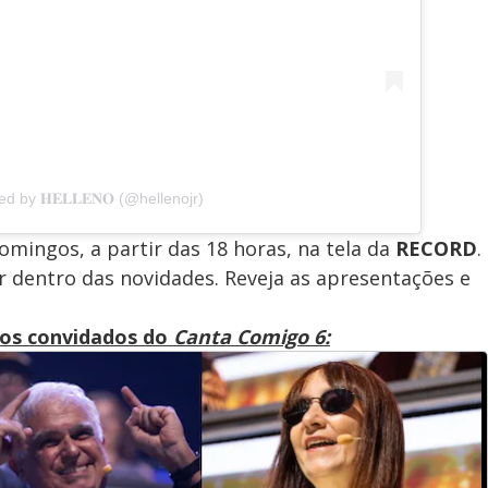
d by 𝐇𝐄𝐋𝐋𝐄𝐍𝐎 (@hellenojr)
omingos, a partir das 18 horas, na tela da
RECORD
.
r dentro das novidades. Reveja as apresentações e
ados convidados do
Canta Comigo 6: