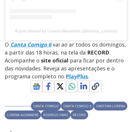
A post shared by Lorena Alexandre (@lorena_cantora)
O
Canta Comigo 6
vai ao ar todos os domingos,
a partir das 18 horas, na tela da
RECORD
.
Acompanhe o
site oficial
para ficar por dentro
das novidades. Reveja as apresentações e o
programa completo no
PlayPlus
.
CANTA COMIGO
CANTA COMIGO 6
CANTORA LORENA
LORENA ALEXANDRE
RODRIGO FARO
RECORD