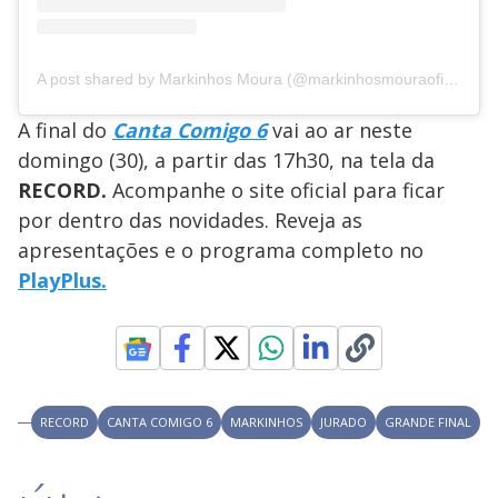
A post shared by Markinhos Moura (@markinhosmouraoficial)
A final do
Canta Comigo 6
vai ao ar neste
domingo (30), a partir das 17h30, na tela da
RECORD.
Acompanhe o site oficial para ficar
por dentro das novidades. Reveja as
apresentações e o programa completo no
PlayPlus.
RECORD
CANTA COMIGO 6
MARKINHOS
JURADO
GRANDE FINAL