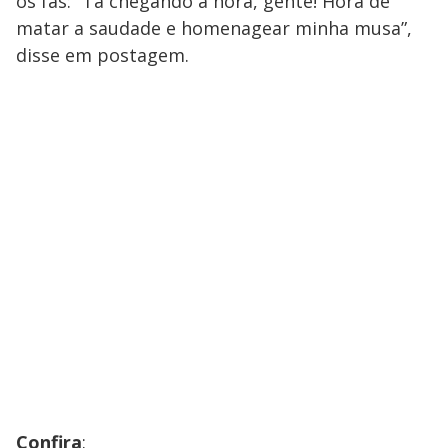
os fãs: “Tá chegando a hora, gente! Hora de
matar a saudade e homenagear minha musa”,
disse em postagem.
Confira
: