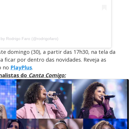
 by Rodrigo Faro (@rodrigofaro)
ste domingo (30), a partir das 17h30, na tela da
a ficar por dentro das novidades. Reveja as
o no
PlayPlus
.
nalistas do
Canta Comigo: