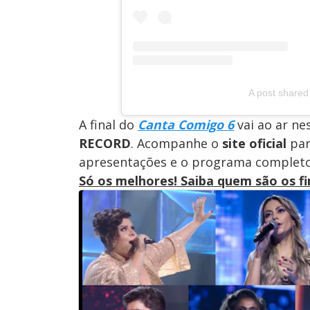
A post shared
A final do
Canta Comigo 6
vai ao ar ne
RECORD
. Acompanhe o
site oficial
par
apresentações e o programa complet
Só os melhores! Saiba quem são os fi