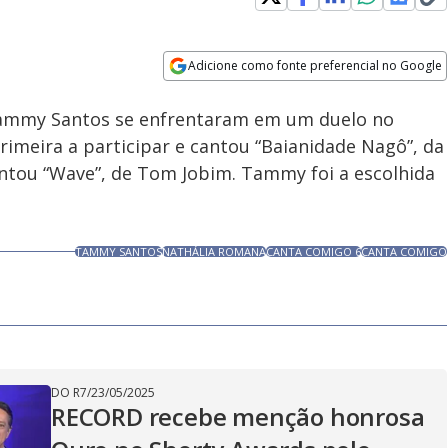
Adicione como fonte preferencial no Google
Velocidade
Opens in new window
Tammy Santos se enfrentaram em um duelo no
imeira a participar e cantou “Baianidade Nagô”, da
ntou “Wave”, de Tom Jobim. Tammy foi a escolhida
TAMMY SANTOS
NATHÁLIA ROMANA
CANTA COMIGO 6
CANTA COMIGO
DO R7
/
23/05/2025
RECORD recebe menção honrosa