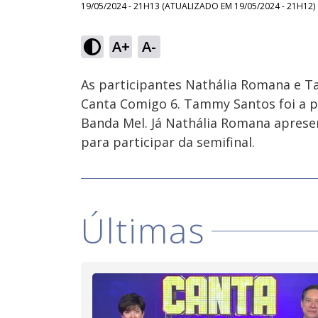
19/05/2024 - 21H13
(ATUALIZADO EM
19/05/2024 - 21H12
)
Loaded
:
10.63%
A+
A-
Ativar
Som
As participantes Nathália Romana e 
Canta Comigo 6. Tammy Santos foi a pr
Banda Mel. Já Nathália Romana aprese
para participar da semifinal.
Últimas