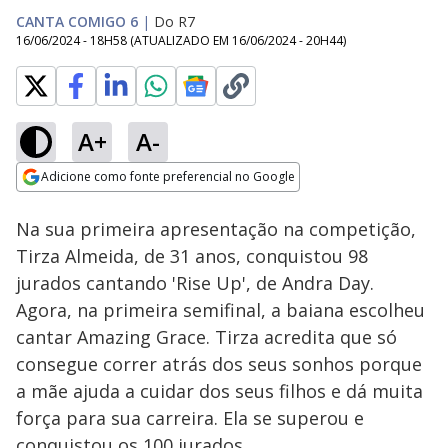
CANTA COMIGO 6
|
Do R7
16/06/2024 - 18H58
(ATUALIZADO EM
16/06/2024 - 20H44
)
A+
A-
Loaded
:
10.90%
Adicione como fonte preferencial no Google
Subtitles
Ativar
Som
Opens in new window
Na sua primeira apresentação na competição,
Tirza Almeida, de 31 anos, conquistou 98
jurados cantando 'Rise Up', de Andra Day.
Agora, na primeira semifinal, a baiana escolheu
cantar Amazing Grace. Tirza acredita que só
consegue correr atrás dos seus sonhos porque
a mãe ajuda a cuidar dos seus filhos e dá muita
força para sua carreira. Ela se superou e
conquistou os 100 jurados