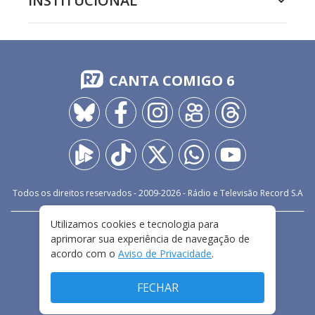
INSTITUCIONAL
CANTA COMIGO 6
Todos os direitos reservados - 2009-
2026
- Rádio e Televisão Record S.A
Utilizamos cookies e tecnologia para
CARREIRA
FALE CONOSCO
PRIVACIDADE
aprimorar sua experiência de navegação de
TERMOS E CONDIÇÕES DE USO
acordo com o
Aviso de Privacidade
.
FECHAR