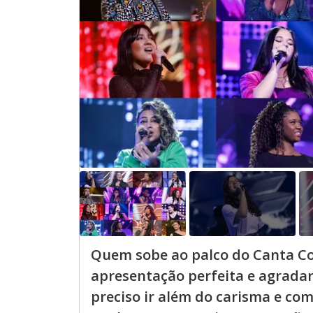
o
s
m
w
o
.
d
a
l
c
a
n
b
e
c
l
o
s
e
d
b
y
p
r
e
s
s
i
n
Quem sobe ao palco do Canta Co
g
t
apresentação perfeita e agradar
h
e
preciso ir além do carisma e com
E
s