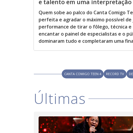
e talento em uma interpretação d
c
a
p
Quem sobe ao palco do Canta Comigo Te
e
k
perfeita e agradar o máximo possível de 
e
performance de tirar o fôlego, técnica 
y
o
encantar o painel de especialistas e o pú
r
a
dominaram tudo e completaram uma final
c
t
i
v
a
t
i
n
CANTA COMIGO TEEN 4
RECORD TV
DE
g
t
h
e
Últimas
c
l
o
s
e
b
u
t
t
o