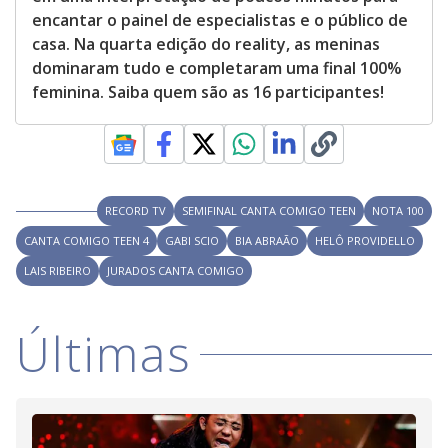
encantar o painel de especialistas e o público de
casa. Na quarta edição do reality, as meninas
dominaram tudo e completaram uma final 100%
feminina. Saiba quem são as 16 participantes!
RECORD TV
SEMIFINAL CANTA COMIGO TEEN
NOTA 100
CANTA COMIGO TEEN 4
GABI SCIO
BIA ABRAÃO
HELÔ PROVIDELLO
LAIS RIBEIRO
JURADOS CANTA COMIGO
Últimas