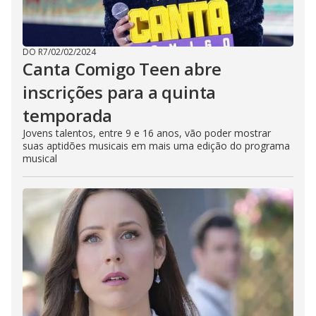
n
g
t
h
e
E
DO R7
/
02/02/2024
s
Canta Comigo Teen abre
c
a
inscrições para a quinta
p
e
temporada
k
e
y
Jovens talentos, entre 9 e 16 anos, vão poder mostrar
o
suas aptidões musicais em mais uma edição do programa
r
musical
a
c
t
i
v
a
t
i
n
g
t
h
e
c
l
o