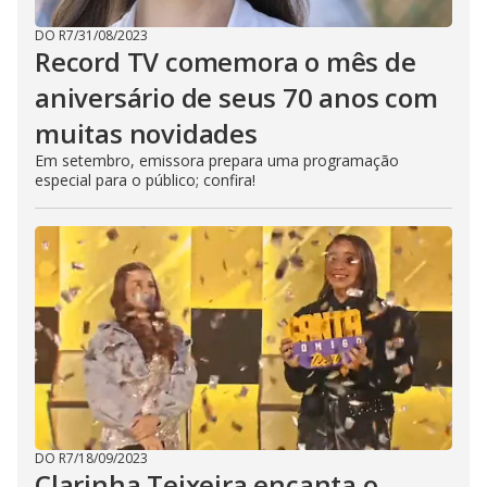
s
e
b
DO R7
/
31/08/2023
u
Record TV comemora o mês de
t
t
aniversário de seus 70 anos com
o
n
.
muitas novidades
Em setembro, emissora prepara uma programação
especial para o público; confira!
DO R7
/
18/09/2023
Clarinha Teixeira encanta o