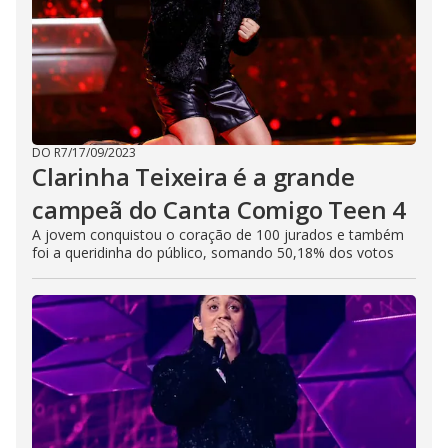
DO R7
/
17/09/2023
Clarinha Teixeira é a grande
campeã do Canta Comigo Teen 4
A jovem conquistou o coração de 100 jurados e também
foi a queridinha do público, somando 50,18% dos votos