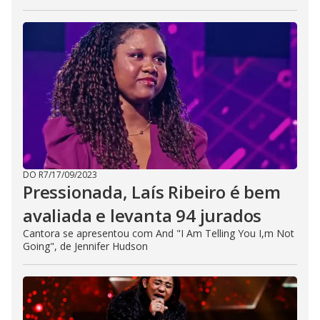
DO R7
/
17/09/2023
Pressionada, Laís Ribeiro é bem
avaliada e levanta 94 jurados
Cantora se apresentou com And "I Am Telling You I,m Not
Going", de Jennifer Hudson