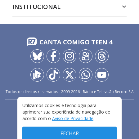
INSTITUCIONAL
CANTA COMIGO TEEN 4
Todos os direitos reservados - 2009-
2026
- Rádio e Televisão Record S.A
Utilizamos cookies e tecnologia para
CARREIRA
FALE CONOSCO
PRIVACIDADE
aprimorar sua experiência de navegação de
TERMOS E CONDIÇÕES DE USO
acordo com o
Aviso de Privacidade
.
FECHAR