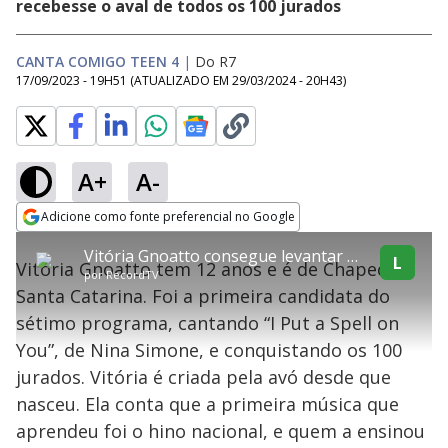
recebesse o aval de todos os 100 jurados
CANTA COMIGO TEEN 4
|
Do R7
17/09/2023 - 19H51
(ATUALIZADO EM
29/03/2024 - 20H43
)
A+
A-
error_outline
Adicione como fonte preferencial no Google
OK
T
T
Opens in new window
Vitória Gnoatto consegue levantar 91 jurados, mas se despede do Canta Comigo Teen
h
O vídeo não está disponível ou não é
Oops! Algo deu errado
h
L
C
Vitória Gnoatto tem 12 anos e é de Chapecó,
i
por
RecordTV
i
suportado pelo seu browser
s
l
Por favor, recarregue a página.
Santa Catarina. Foi a primeira candidata do
i
s
Código do Erro:
MEDIA_ERR_SRC_NOT_SUPPORTED
o
s
i
sétimo programa, cantando “I Put a Spell on
a
s
Recarregar
s
m
You”, de Nina Simone, e conquistando os 100
e
o
a
d
M
m
jurados. Vitória é criada pela avó desde que
a
o
o
l
nasceu. Ela conta que a primeira música que
w
d
d
i
aprendeu foi o hino nacional, e quem a ensinou
a
a
n