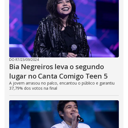
DO R7
/
23/09/2024
Bia Negreiros leva o segundo
lugar no Canta Comigo Teen 5
A jovem arrasou no palco, encantou o público e garantiu
37,79% dos votos na final