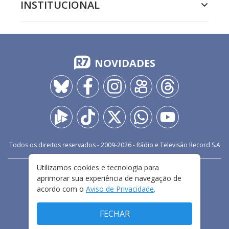
INSTITUCIONAL
NOVIDADES
Todos os direitos reservados - 2009-
2026
- Rádio e Televisão Record S.A
Utilizamos cookies e tecnologia para
CARREIRA
FALE CONOSCO
PRIVACIDADE
aprimorar sua experiência de navegação de
TERMOS E CONDIÇÕES DE USO
acordo com o
Aviso de Privacidade
.
FECHAR