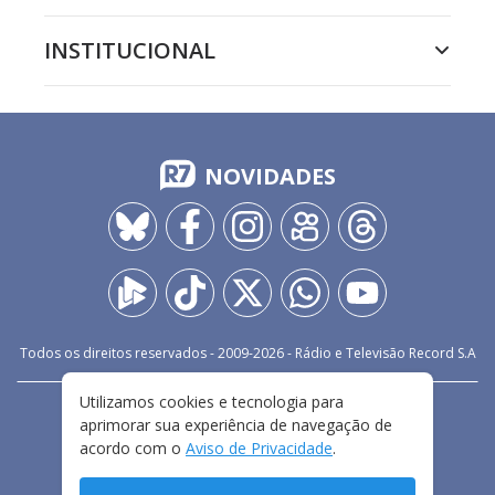
INSTITUCIONAL
NOVIDADES
Todos os direitos reservados - 2009-
2026
- Rádio e Televisão Record S.A
Utilizamos cookies e tecnologia para
CARREIRA
FALE CONOSCO
PRIVACIDADE
aprimorar sua experiência de navegação de
TERMOS E CONDIÇÕES DE USO
acordo com o
Aviso de Privacidade
.