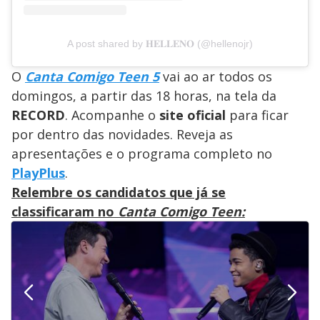
A post shared by 𝐇𝐄𝐋𝐋𝐄𝐍𝐎 (@hellenojr)
O
Canta Comigo Teen 5
vai ao ar todos os
domingos, a partir das 18 horas, na tela da
RECORD
. Acompanhe o
site oficial
para ficar
por dentro das novidades. Reveja as
apresentações e o programa completo no
PlayPlus
.
Relembre os candidatos que já se
classificaram no
Canta Comigo Teen: