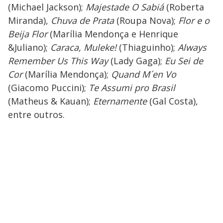
(Michael Jackson);
Majestade O Sabiá
(Roberta
Miranda),
Chuva de Prata
(Roupa Nova);
Flor e o
Beija Flor
(Marília Mendonça e Henrique
&Juliano);
Caraca, Muleke!
(Thiaguinho);
Always
Remember Us This Way
(Lady Gaga);
Eu Sei de
Cor
(Marília Mendonça);
Quand M´en Vo
(Giacomo Puccini);
Te Assumi pro Brasil
(Matheus & Kauan);
Eternamente
(Gal Costa),
entre outros.